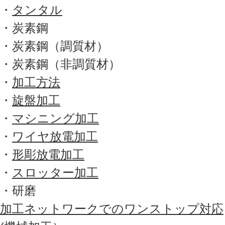
・
タンタル
・炭素鋼
・炭素鋼（調質材）
・炭素鋼（非調質材）
・
加工方法
・
旋盤加工
・
マシニング加工
・
ワイヤ放電加工
・
形彫放電加工
・
スロッター加工
・研磨
加工ネットワークでのワンストップ対応