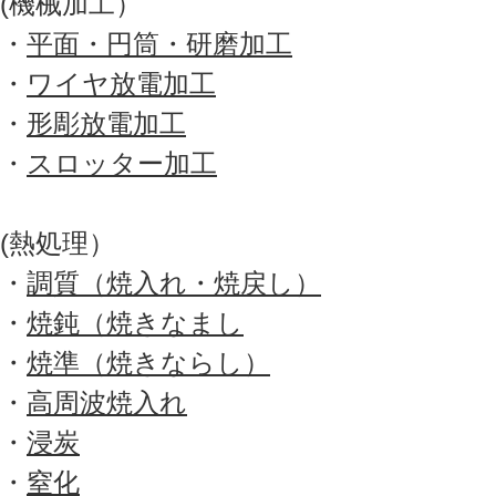
(機械加工）
・
平面・円筒・研磨加工
・
ワイヤ放電加工
・
形彫放電加工
・
スロッター加工
(熱処理）
・
調質（焼入れ・焼戻し）
・
焼鈍（焼きなまし
・
焼準（焼きならし）
・
高周波焼入れ
・
浸炭
・
窒化