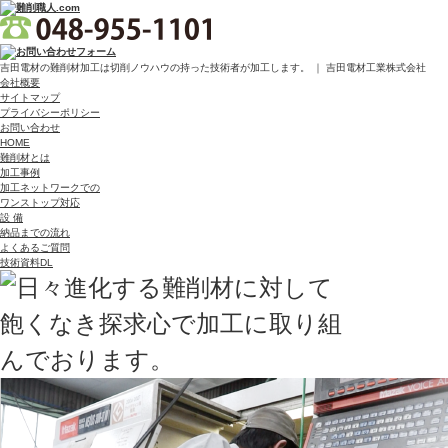
吉田電材の難削材加工は切削ノウハウの持った技術者が加工します。 ｜ 吉田電材工業株式会社
会社概要
サイトマップ
プライバシーポリシー
お問い合わせ
HOME
難削材とは
加工事例
加工ネットワークでの
ワンストップ対応
設 備
納品までの流れ
よくあるご質問
技術資料DL