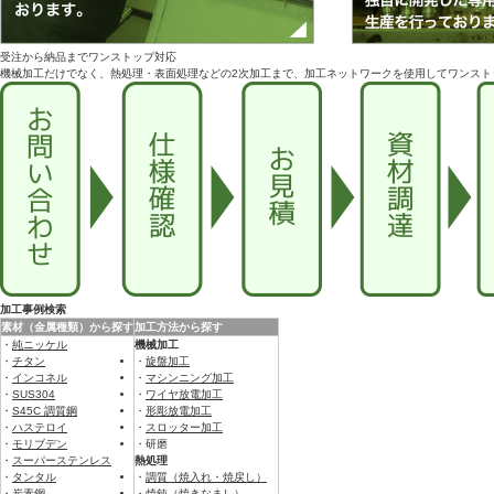
受注から納品までワンストップ対応
機械加工だけでなく、熱処理・表面処理などの2次加工まで、加工ネットワークを使用してワンスト
加工事例検索
素材（金属種類）から探す
加工方法から探す
・
純ニッケル
機械加工
・
チタン
・
旋盤加工
・
インコネル
・
マシンニング加工
・
SUS304
・
ワイヤ放電加工
・
S45C 調質鋼
・
形彫放電加工
・
ハステロイ
・
スロッター加工
・
モリブデン
・研磨
・
スーパーステンレス
熱処理
・
タンタル
・
調質（焼入れ・焼戻し）
・炭素鋼
・
焼鈍（焼きなまし）