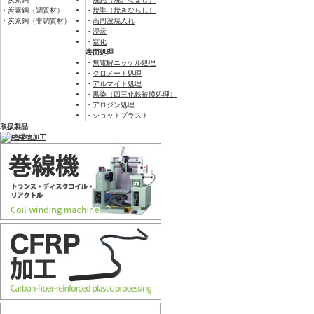
・炭素鋼（調質材）
・
焼準（焼きならし）
・炭素鋼（非調質材）
・
高周波焼入れ
・
浸炭
・
窒化
表面処理
・
無電解ニッケル処理
・
クロメート処理
・
アルマイト処理
・
黒染（四三化鉄被膜処理）
・アロジン処理
・ショットブラスト
取扱製品