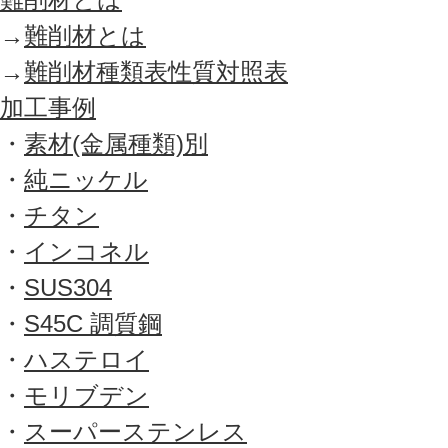
→
難削材とは
→
難削材種類表性質対照表
加工事例
・
素材(金属種類)別
・
純ニッケル
・
チタン
・
インコネル
・
SUS304
・
S45C 調質鋼
・
ハステロイ
・
モリブデン
・
スーパーステンレス